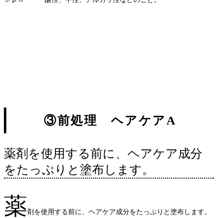
改善 トリートメント
メニュー 美容室 パーマ ヘア サロン ディアーズ 矯正 カラー 縮毛 施術 記事 お客
様 ダメージ あなた 予約 美容 クセ スタイル 情報 こちら
パーマ ストレート 矯正
縮毛 ヘア くせ毛 美容 スタイル ブックマーク 髪型 カラー 違い サロン おすすめ
シャンプー ボブ ヘアケア トリートメント 美容室 ショート AZURA カット 髪の
毛
縮毛 矯正 パーマ ストレート ヘア クセ 施術 値段 カラー サロン スタイル バンコク
美容室 記事 カット 美容 薬剤 シャンプー 前髪 違い トリートメント 失敗、久米川 縮毛
矯正、東村山 縮毛矯正、久米川 ストレートパーマ、東村山 ストレートパーマ、所沢 縮
毛矯正、所沢 ストレートパーマ、東大和 縮毛矯正、東大和市 ストレートパーマ、立川
縮毛矯正、立川 ストレートパーマ、武蔵村山市 縮毛矯正、武蔵村山市 ストレートパー
マ、国分寺 縮毛矯正、国分寺 ストレートパーマ、小平 縮毛矯正、小平 ストレートパー
マ、清瀬 縮毛矯正、清瀬 ストレートパーマ、東久留米 縮毛矯正、東久留米 ストレート
パーマ
③前処理 ヘアケアA
薬剤を使用する前に、ヘアケア成分
をたっぷりと塗布します。
薬
剤を使用する前に、ヘアケア成分をたっぷりと塗布します。