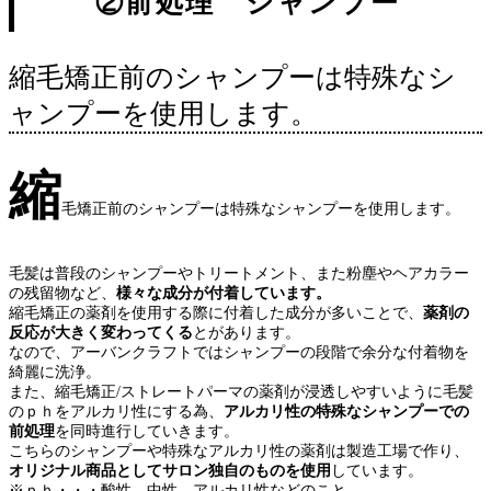
②前処理 シャンプー
縮毛矯正前のシャンプーは特殊なシ
ャンプーを使用します。
縮
毛矯正前のシャンプーは特殊なシャンプーを使用します。
毛髪は普段のシャンプーやトリートメント、また粉塵やヘアカラー
の残留物など、
様々な成分が付着しています。
縮毛矯正の薬剤を使用する際に付着した成分が多いことで、
薬剤の
反応が大きく変わってくる
とがあります。
なので、アーバンクラフトではシャンプーの段階で余分な付着物を
綺麗に洗浄。
また、縮毛矯正/ストレートパーマの薬剤が浸透しやすいように毛髪
のｐｈをアルカリ性にする為、
アルカリ性の特殊なシャンプーでの
前処理
を同時進行していきます。
こちらのシャンプーや特殊なアルカリ性の薬剤は製造工場で作り、
オリジナル商品としてサロン独自のものを使用
しています。
※ｐｈ・・・酸性、中性、アルカリ性などのこと。