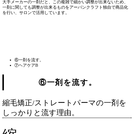
大手メーカーの一剤だと、この複雑で細かい調整が出来ないため、
一剤に関しても調整が出来るものをアーバンクラフト独自で商品化
を行い、サロンで活用しています。
改善 トリートメント メニュー 美容室
パーマ ヘア サロン ディアーズ 矯正 カラー 縮毛 施術 記事 お客様 ダメージ あな
た 予約 美容 クセ スタイル 情報 こちら
パーマ ストレート 矯正 縮毛 ヘア くせ
毛 美容 スタイル ブックマーク 髪型 カラー 違い サロン おすすめ シャンプー ボ
ブ ヘアケア トリートメント 美容室 ショート AZURA カット 髪の毛
⑥一剤を流す。
⑦ヘアケアB
⑥一剤を流す。
縮毛矯正/ストレートパーマの一剤を
しっかりと流す理由。