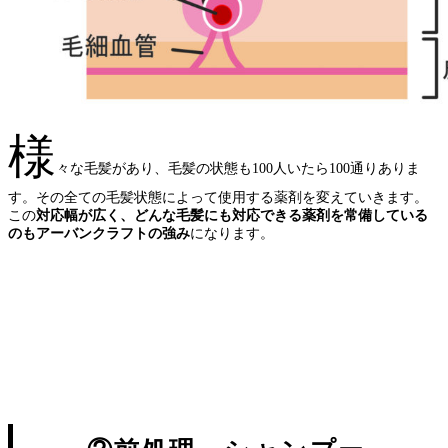
様
々な毛髪があり、毛髪の状態も100人いたら100通りありま
す。その全ての毛髪状態によって使用する薬剤を変えていきます。
この
対応幅が広く、どんな毛髪にも対応できる薬剤を常備している
のもアーバンクラフトの強み
になります。
パーマ ストレート 矯正 縮毛
ヘア くせ毛 美容 スタイル ブックマーク 髪型 カラー 違い サロン おすすめ シャ
ンプー ボブ ヘアケア トリートメント 美容室 ショート AZURA カット 髪の毛
縮毛 矯正 パーマ ストレート ヘア クセ 施術 値段 カラー サロン スタイル バンコク 美容
室 記事 カット 美容 薬剤 シャンプー 前髪 違い トリートメント 失敗、久米川 縮毛矯
正、東村山 縮毛矯正、久米川 ストレートパーマ、東村山 ストレートパーマ、所沢 縮毛
矯正、所沢 ストレートパーマ、東大和 縮毛矯正、東大和市 ストレートパーマ、立川 縮
毛矯正、立川 ストレートパーマ、武蔵村山市 縮毛矯正、武蔵村山市 ストレートパー
マ、国分寺 縮毛矯正、国分寺 ストレートパーマ、小平 縮毛矯正、小平 ストレートパー
マ、清瀬 縮毛矯正、清瀬 ストレートパーマ、東久留米 縮毛矯正、東久留米 ストレート
パーマ