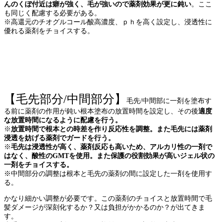
んのくぼ付近は癖が強く、毛が強いので薬剤効果が更に鈍い
。ここ
も同じく配慮する必要がある。
※高還元のチオグルコール酸高濃度、ｐｈを高く設定し、浸透性に
優れる薬剤をチョイスする。
縮毛 矯正 パーマ ストレート ヘア クセ 施術 値段
カラー サロン スタイル バンコク 美容室 記事 カット 美容 薬剤 シャンプー 前髪 違い ト
リートメント 失敗、久米川 縮毛矯正、東村山 縮毛矯正、久米川 ストレートパーマ、東
村山 ストレートパーマ、所沢 縮毛矯正、所沢 ストレートパーマ、東大和 縮毛矯正、東
大和市 ストレートパーマ、立川 縮毛矯正、立川 ストレートパーマ、武蔵村山市 縮毛矯
正、武蔵村山市 ストレートパーマ、国分寺 縮毛矯正、国分寺 ストレートパーマ、小平
縮毛矯正、小平 ストレートパーマ、清瀬 縮毛矯正、清瀬 ストレートパーマ、東久留米
縮毛矯正、東久留米 ストレートパーマ
【毛先部分/中間部分】
毛先/中間部に一剤を塗布す
る前に薬剤の作用が鈍い根本塗布の放置時間を設定し、その後
適度
な放置時間になるように配慮を行う。
※
放置時間で根本との時差を作り反応性を調整。また毛先には薬剤
浸透を妨げる薬剤でガードを行う。
※
毛先は浸透性が高く、薬剤反応も高いため、アルカリ性の一剤で
はなく、酸性のGMTを使用。また保護の役割効果が高いジェル状の
一剤をチョイスする。
※中間部分の調整は根本と毛先の薬剤の間に設定した一剤を使用す
る。
かなり細かい調整が必要です。この薬剤のチョイスと放置時間で毛
髪ダメージが深刻化するか？又は負担がかかるのか？が出てきま
す。