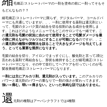
縮
毛矯正/ストレートパーマの一剤を塗布の前に一剤ってそもそ
もどんなもの？？
縮毛矯正/ストレートパーマに限らず、デジタルパーマ、コールドパ
ーマにも共通していますが、、、一剤に使用する薬剤は還元剤とい
って、毛髪のタンパク質の結合を切る役割のある成分を使用しま
す。これはどのようなメニューでもどこのサロンでも一緒です。こ
の
還元剤を毛髪の状況に合わせて使用することで毛髪ダメージを最
小限に抑えながらツルツルにすることが可能になる
のですが、、こ
の
還元剤の種類や調整法を誤ることで大きなダメージを与えてしま
う、とっても重要な箇所になります。
毛髪の結合を切り、アイロンでまっすぐにし、酸化剤と言って2剤と
言われる薬剤で再結合をし、形状を維持することが縮毛矯正/ストレ
ートパーマになり、その中で並行してヘアケアを行っていくのが毛
髪改善縮毛矯正/ストレートパーマになります。
一剤には主にアルカリ剤、還元剤が入っています。
このアルカリの
パワーと還元剤のパワーの重なりで一剤の強さが変わってきます。
強い＝痛む。弱い＝痛まない。といった単純な話ではありません。
還
元剤の種類はアーバンクラフトでは4種類