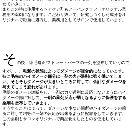
せていきます。
またこの時に使用するヘアケア剤もアーバンクラフトオリジナル業
務用の薬剤になります。こだわり抜いて、研究しつくした成分をオ
リジナルで独自に処方し、業務用としてサロンで使用しています。
パ
ーマ ストレート 矯正 縮毛 ヘア くせ毛 美容 スタイル ブックマーク 髪型 カラー
違い サロン おすすめ シャンプー ボブ ヘアケア トリートメント 美容室 ショート
AZURA カット 髪の毛
そ
の後、縮毛矯正/ストレートパーマの一剤を塗布していくので
すが、、、
毛髪の状態によってダメージが複合的になっています。
特に
毛先のハイダメージ部分は一剤の力が過剰に強く働いてしま
い、そもそもダメージが大きいところに対して、余計なダメージを
与えてしまう恐れがあります。
毛髪のダメージ診断をし、一剤の力が過剰に反応しないようにハイ
ダメージ部に対して、
一剤の薬剤反応が弱くなるように保護をする
薬剤を塗布していきます。
そうすることによって、ダメージが少ない箇所やハイダメージの箇
所に対して均等に一剤の反応が出来るように配慮をしていきます。
この薬剤もサロンオリジナルで商品化をしたものを使用していま
す。
縮毛 矯正 パーマ ストレート ヘア クセ 施術 値段 カラー サロン スタイル バンコ
ク 美容室 記事 カット 美容 薬剤 シャンプー 前髪 違い トリートメント 失敗、久米川 縮