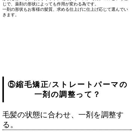
じで、薬剤の形状によっても作用が変わる為です。
一剤の形状もお客様の髪質、求める仕上げに仕上げ応じて選んでい
きます。
改善 トリートメント メニュー 美容室 パーマ ヘア サロン ディアーズ
矯正 カラー 縮毛 施術 記事 お客様 ダメージ あなた 予約 美容 クセ スタイル 情
報 こちら
パーマ ストレート 矯正 縮毛 ヘア くせ毛 美容 スタイル ブックマーク
髪型 カラー 違い サロン おすすめ シャンプー ボブ ヘアケア トリートメント 美容
室 ショート AZURA カット 髪の毛
縮毛 矯正 パーマ ストレート ヘア クセ 施術 値段
カラー サロン スタイル バンコク 美容室 記事 カット 美容 薬剤 シャンプー 前髪 違い ト
リートメント 失敗、久米川 縮毛矯正、東村山 縮毛矯正、久米川 ストレートパーマ、東
村山 ストレートパーマ、所沢 縮毛矯正、所沢 ストレートパーマ、東大和 縮毛矯正、東
大和市 ストレートパーマ、立川 縮毛矯正、立川 ストレートパーマ、武蔵村山市 縮毛矯
正、武蔵村山市 ストレートパーマ、国分寺 縮毛矯正、国分寺 ストレートパーマ、小平
縮毛矯正、小平 ストレートパーマ、清瀬 縮毛矯正、清瀬 ストレートパーマ、東久留米
縮毛矯正、東久留米 ストレートパーマ
⑤縮毛矯正/ストレートパーマの
一剤の調整って？
毛髪の状態に合わせ、一剤を調整す
る。