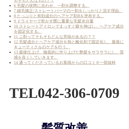
もそもどんなもの？？
6
毛髪の状態に合わせ、一剤を調整する。
7
縮毛矯正/ストレートパーマの一剤をしっかりと流す理由。
8
たっぷりと有効成分のヘアケア剤Bを塗布する。
9
ドライヤーで乾かす際に重要な毛髪水分量
10
ストレートアイロンでまっすぐ癖を伸ばし、ヘアケア成分
を固定化する。
11
ニ剤ってそもそもどんな意味があるの？？
12
毛髪成分とヘアケア成分を熱と酸化剤で固定化し、最後に
キューティクルのケアを行う。
13
最後仕上げ。徹底的に作り上げた艶髪をサラサラにし、質
感を良くしていきます。
14
通ってくださっているお客様からの口コミ※一部抜粋
TEL042-306-0709
髪質改善