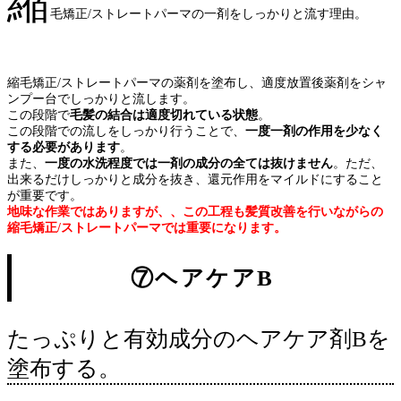
縮
毛矯正/ストレートパーマの一剤をしっかりと流す理由。
改善
トリートメント メニュー 美容室 パーマ ヘア サロン ディアーズ 矯正 カラー 縮毛
施術 記事 お客様 ダメージ あなた 予約 美容 クセ スタイル 情報 こちら
縮毛矯正/ストレートパーマの薬剤を塗布し、適度放置後薬剤をシャ
ンプー台でしっかりと流します。
この段階で
毛髪の結合は適度切れている状態
。
この段階での流しをしっかり行うことで、
一度一剤の作用を少なく
する必要があります
。
また、
一度の水洗程度では一剤の成分の全ては抜けません
。ただ、
出来るだけしっかりと成分を抜き、還元作用をマイルドにすること
が重要です。
地味な作業ではありますが、、この工程も髪質改善を行いながらの
縮毛矯正/ストレートパーマでは重要になります。
⑦ヘアケアB
たっぷりと有効成分のヘアケア剤Bを
塗布する。