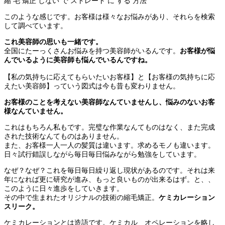
縮 毛 矯正 しない で ストレート に する 方法
このような感じです。お客様は様々なお悩みがあり、それらを検索
して調べています。
これ美容師の思いも一緒です。
全国にたーっくさんお悩みを持つ美容師がいるんです。
お客様が悩
んでいるように美容師も悩んでいるんですね。
【私の気持ちに応えてもらいたいお客様】と【お客様の気持ちに応
えたい美容師】っていう図式は今も昔も変わりません。
お客様のことを考えない美容師なんていませんし、悩みのないお客
様なんていません。
これはもちろん私もです。完璧な作業なんてものはなく、また完成
された技術なんてものはありません。
また、お客様一人一人の髪質は違います。求めるモノも違います。
日々試行錯誤しながら毎日毎日悩みながら勉強をしています。
なぜ？なぜ？これを毎日毎日繰り返し現状があるのです。それは来
年になれば更に研究が進み、もっと良いものが出来るはず。と、、
このように日々進歩をしていきます。
その中で生まれたオリジナルの技術の縮毛矯正。
ケミカレーション
スリーク。
ケミカレーションとは造語です。ケミカル オペレーションを略し