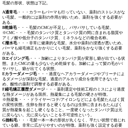
毛髪の形状、状態は下記。
A通常毛
・・・カラーもパーマも行っていない、薬剤のストレスがな
い毛髪。一般的には薬剤の作用が鈍いため、薬剤を強くする必要が
ある。
B乾燥毛
・・・毛髪のCMCが不足し、パサパサしている毛髪。
※CMC・・・毛髪のタンパク質とタンパク質の間に含まれる脂質や
アミノ酸や低分子のタンパク質、ミネラルなどの複合名称。
C撥水毛
・・・非常に健康的な毛髪。水分や薬剤の浸透が悪いため、
パーマも縮毛矯正もかかりにくい毛髪。薬剤をかなり強くする必要
がある。
Dエイジング毛
・・・加齢によりタンパク質が変形し癖が出ている状
態。またCMCの量も少ないため乾燥する。加齢によって髪の毛がパ
サパサし、癖が出てくる状態。
Eカラーダメージ毛
・・・過度なヘアカラーダメージやブリーチによ
るダメージが深刻な毛髪。過度のアルカリ成分を使用できないた
め、酸性の薬剤で調整する必要がある。
F縮毛矯正履歴ダメージ
・・・薬剤選定や技術工程のミスにより過度
な熱ダメージがある箇所。熱凝集による毛髪の硬さが特徴。
※熱凝集・・・ドライヤー/コテ/アイロンなどによる毛髪たんぱく質
の変性状態。生卵を熱すると硬くなるのは生卵に含まれるたんぱく
質が熱凝集を起こし硬くなること。一度硬くなったタンパク質は元
に戻らない。元に戻らないことを不可逆性という。
G捻転毛
・・・毛髪一本一本の形状が丸くなく、平たい状態で捻じれ
ている癖。非常に広がりやすいのが特徴。薬剤も強く設定する必要