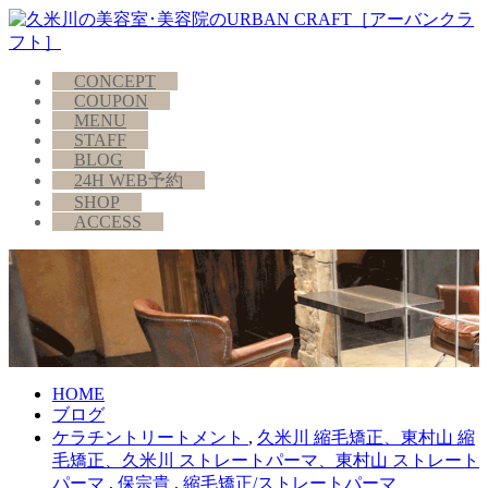
CONCEPT
COUPON
MENU
STAFF
BLOG
24H WEB予約
SHOP
ACCESS
HOME
ブログ
ケラチントリートメント
,
久米川 縮毛矯正、東村山 縮
毛矯正、久米川 ストレートパーマ、東村山 ストレート
パーマ
,
保宗貴
,
縮毛矯正/ストレートパーマ