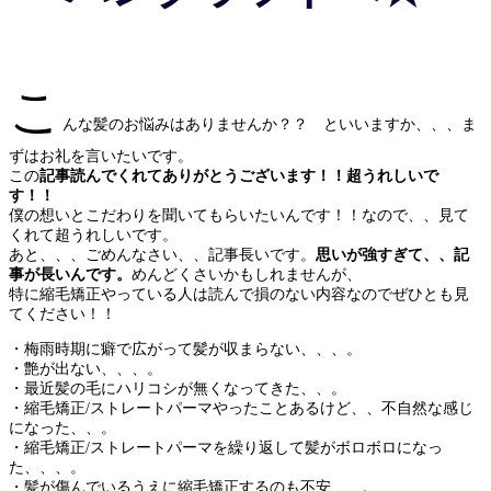
こ
んな髪のお悩みはありませんか？？ といいますか、、、ま
ずはお礼を言いたいです。
この
記事読んでくれてありがとうございます！！超うれしいで
す！！
僕の想いとこだわりを聞いてもらいたいんです！！なので、、見て
くれて超うれしいです。
あと、、、ごめんなさい、、記事長いです。
思いが強すぎて、、記
事が長いんです。
めんどくさいかもしれませんが、
特に縮毛矯正やっている人は読んで損のない内容なのでぜひとも見
てください！！
・梅雨時期に癖で広がって髪が収まらない、、、。
・艶が出ない、、、。
・最近髪の毛にハリコシが無くなってきた、、。
・縮毛矯正/ストレートパーマやったことあるけど、、不自然な感じ
になった、、。
・縮毛矯正/ストレートパーマを繰り返して髪がボロボロになっ
た、、、。
・髪が傷んでいるうえに縮毛矯正するのも不安、、。