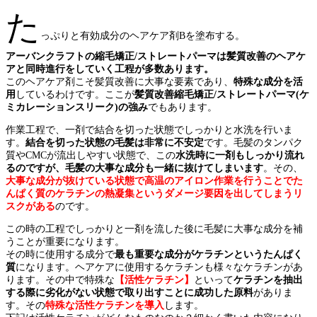
た
っぷりと有効成分のヘアケア剤Bを塗布する。
アーバンクラフトの縮毛矯正/ストレートパーマは髪質改善のヘアケ
アと同時進行をしていく工程が多数あります。
このヘアケア剤こそ髪質改善に大事な要素であり、
特殊な成分を活
用
しているわけです。ここが
髪質改善縮毛矯正/ストレートパーマ(ケ
ミカレーションスリーク)の強み
でもあります。
作業工程で、一剤で結合を切った状態でしっかりと水洗を行いま
す。
結合を切った状態の毛髪は非常に不安定
です。毛髪のタンパク
質やCMCが流出しやすい状態で、この
水洗時に一剤もしっかり流れ
るのですが、毛髪の大事な成分も一緒に抜けてしまいます
。その、
大事な成分が抜けている状態で高温のアイロン作業を行うことでた
んぱく質のケラチンの熱凝集というダメージ要因を出してしまうリ
スクがある
の
です。
この時の工程でしっかりと一剤を流した後に毛髪に大事な成分を補
うことが重要になります。
その時に使用する成分で
最も重要な成分がケラチンというたんぱく
質
になります。ヘアケアに使用するケラチンも様々なケラチンがあ
ります。その中で特殊な
【活性ケラチン】
といって
ケラチンを抽出
する際に劣化がない状態で取り出すことに成功した原料
がありま
す。その
特殊な活性ケラチンを導入
します。