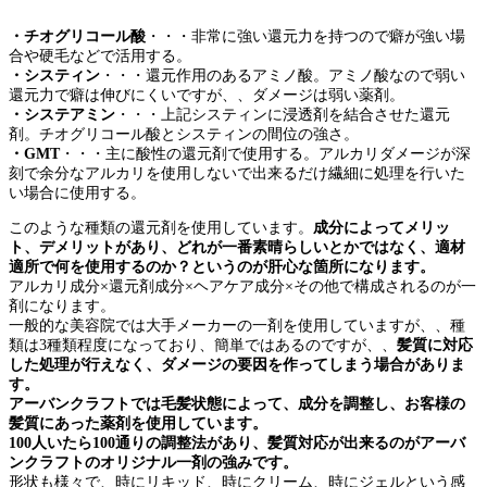
・チオグリコール酸
・・・非常に強い還元力を持つので癖が強い場
合や硬毛などで活用する。
・システィン
・・・還元作用のあるアミノ酸。アミノ酸なので弱い
還元力で癖は伸びにくいですが、、ダメージは弱い薬剤。
・システアミン
・・・上記システィンに浸透剤を結合させた還元
剤。チオグリコール酸とシスティンの間位の強さ。
・GMT
・・・主に酸性の還元剤で使用する。アルカリダメージが深
刻で余分なアルカリを使用しないで出来るだけ繊細に処理を行いた
い場合に使用する。
このような種類の還元剤を使用しています。
成分によってメリッ
ト、デメリットがあり、どれが一番素晴らしいとかではなく、適材
適所で何を使用するのか？というのが肝心な箇所になります。
アルカリ成分×還元剤成分×ヘアケア成分×その他で構成されるのが一
剤になります。
一般的な美容院では大手メーカーの一剤を使用していますが、、種
類は3種類程度になっており、簡単ではあるのですが、、
髪質に対応
した処理が行えなく、ダメージの要因を作ってしまう場合がありま
す。
アーバンクラフトでは毛髪状態によって、成分を調整し、お客様の
髪質にあった薬剤を使用しています。
100人いたら100通りの調整法があり、髪質対応が出来るのがアーバ
ンクラフトのオリジナル一剤の強みです。
形状も様々で、時にリキッド、時にクリーム、時にジェルという感