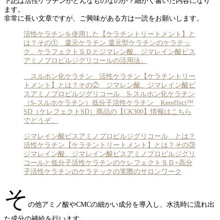
下記は活性ケラチンがどんなものなのか？細かく書いた内容になり
ます。
非常に長い文章ですが、ご興味がある方は一読をお願いします。
活性ケラチンを使用した【ケラチントリートメント】と
は？その① 還元ケラチン.還元型ケラチンのケラテッ
ク、ケラフェクトＳＤとジマレン酸、ジマレイン酸ビス
アミノプロピルジグリコールの活用法。
スルホン化ケラチン 活性ケラチン【ケラチントリー
トメント】とは？その② ジマレン酸、ジマレイン酸ビ
スアミノプロピルジグリコール S-スルホン化ケラチン
（S-スルホケラチン）低分子活性ケラチン Kereffect™
SD（ケレフェクトSD）商品の【CK300】情報はこちら
でどうぞ。
ジマレイン酸ビスアミノプロピルジグリコール とは？
活性ケラチン【ケラチントリートメント】とは？その③
ジマレイン酸、ジマレイン酸ビスアミノプロピルジグリ
コールと低分子活性ケラチンのケレフェクトＳＤ+高分
子活性ケラチンのケラテックの実際のサロンワーク
そ
の他アミノ酸やCMCの細かい成分を導入し、水洗時に流れ出
た成分の補給を行います。