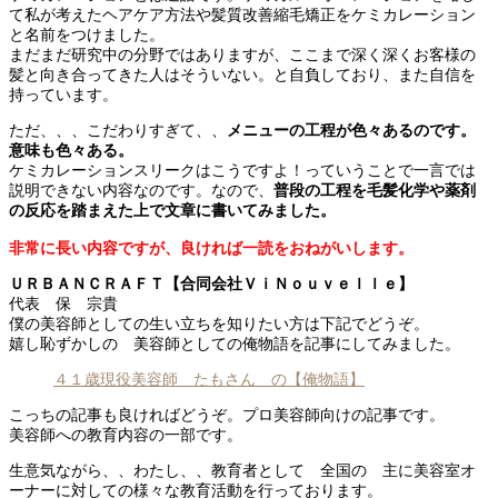
て私が考えたヘアケア方法や髪質改善縮毛矯正をケミカレーション
と名前をつけました。
まだまだ研究中の分野ではありますが、ここまで深く深くお客様の
髪と向き合ってきた人はそういない。と自負しており、また自信を
持っています。
ただ、、、こだわりすぎて、、
メニューの工程が色々あるのです。
意味も色々ある。
ケミカレーションスリークはこうですよ！っていうことで一言では
説明できない内容なのです。なので、
普段の工程を毛髪化学や薬剤
の反応を踏まえた上で文章に書いてみました。
非常に長い内容ですが、良ければ一読をおねがいします。
ＵＲＢＡＮＣＲＡＦＴ【合同会社ＶｉＮｏｕｖｅｌｌｅ】
代表 保 宗貴
僕の美容師としての生い立ちを知りたい方は下記でどうぞ。
嬉し恥ずかしの 美容師としての俺物語を記事にしてみました。
４１歳現役美容師 たもさん の【俺物語】
こっちの記事も良ければどうぞ。プロ美容師向けの記事です。
美容師への教育内容の一部です。
生意気ながら、、わたし、、教育者として 全国の 主に美容室オ
ーナーに対しての様々な教育活動を行っております。