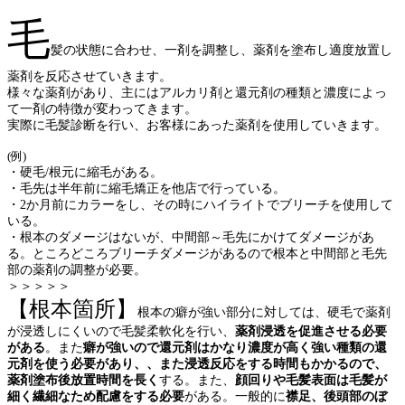
毛
髪の状態に合わせ、一剤を調整し、薬剤を塗布し適度放置し
薬剤を反応させていきます。
様々な薬剤があり、主にはアルカリ剤と還元剤の種類と濃度によっ
て一剤の特徴が変わってきます。
実際に毛髪診断を行い、お客様にあった薬剤を使用していきます。
(例)
・硬毛/根元に縮毛がある。
・毛先は半年前に縮毛矯正を他店で行っている。
・2か月前にカラーをし、その時にハイライトでブリーチを使用して
いる。
・根本のダメージはないが、中間部～毛先にかけてダメージがあ
る。ところどころブリーチダメージがあるので根本と中間部と毛先
部の薬剤の調整が必要。
＞＞＞＞＞
【根本箇所】
根本の癖が強い部分に対しては、硬毛で薬剤
が浸透しにくいので毛髪柔軟化を行い、
薬剤浸透を促進させる必要
がある
。また
癖が強いので還元剤はかなり濃度が高く強い種類の還
元剤を使う必要があり、、また浸透反応をする時間もかかるので、
薬剤塗布後放置時間を長く
する。また、
顔回りや毛髪表面は毛髪が
細く繊細なため配慮をする必要
がある。一般的に
襟足、後頭部のぼ