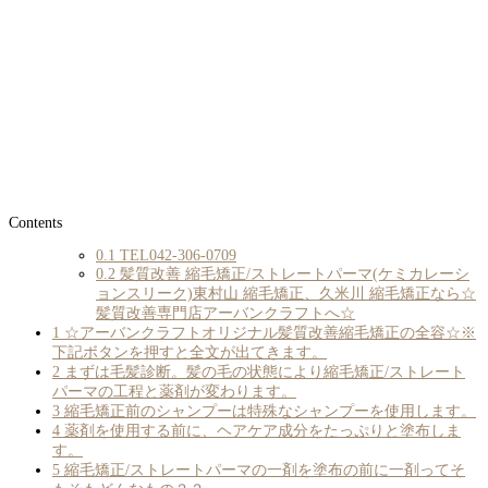
Contents
0.1
TEL042-306-0709
0.2
髪質改善 縮毛矯正/ストレートパーマ(ケミカレーシ
ョンスリーク)東村山 縮毛矯正、久米川 縮毛矯正なら☆
髪質改善専門店アーバンクラフトへ☆
1
☆アーバンクラフトオリジナル髪質改善縮毛矯正の全容☆※
下記ボタンを押すと全文が出てきます。
2
まずは毛髪診断。髪の毛の状態により縮毛矯正/ストレート
パーマの工程と薬剤が変わります。
3
縮毛矯正前のシャンプーは特殊なシャンプーを使用します。
4
薬剤を使用する前に、ヘアケア成分をたっぷりと塗布しま
す。
5
縮毛矯正/ストレートパーマの一剤を塗布の前に一剤ってそ