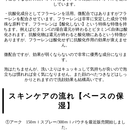
しています。
・抗酸化成分としてフラーレンを活用。微配合ではありますがフラ
ーレンを配合させています。フラーレンは非常に安定した成分で特
殊な原料です。フラーレンは【酸化しない】という特殊な特徴を持
ちます。例えばビタミンCの場合還元が終わるとビタミンC自体は酸
化されます。抗酸化物は還元が終わると酸化物にあるという特徴が
ありますが、フラーレンは酸化せずに抗酸化作用の効果が衰えませ
ん。
微配合ですが、効果が弱くならないので非常に優秀な成分になりま
す。
泡はたちませんが、洗い上りはキュッキュして気持ちが良いので泡
立ちは慣れれば全く気になりません。また顔のべたつきなどはしっ
かりとれますので洗顔効果も結構高いです。
スキンケアの流れ【ベースの保
湿】
①アーク 150ｍｌスプレー/300ｍｌパウチを最近販売開始しまし
た。