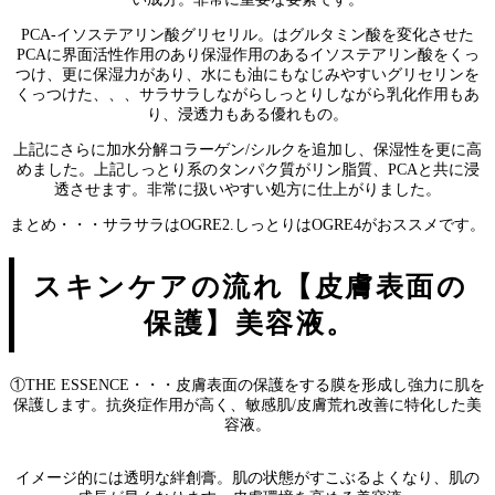
PCA-イソステアリン酸グリセリル。はグルタミン酸を変化させた
PCAに界面活性作用のあり保湿作用のあるイソステアリン酸をくっ
つけ、更に保湿力があり、水にも油にもなじみやすいグリセリンを
くっつけた、、、サラサラしながらしっとりしながら乳化作用もあ
り、浸透力もある優れもの。
上記にさらに加水分解コラーゲン/シルクを追加し、保湿性を更に高
めました。上記しっとり系のタンパク質がリン脂質、PCAと共に浸
透させます。非常に扱いやすい処方に仕上がりました。
まとめ・・・サラサラはOGRE2.しっとりはOGRE4がおススメです。
スキンケアの流れ【皮膚表面の
保護】美容液。
①THE ESSENCE・・・皮膚表面の保護をする膜を形成し強力に肌を
保護します。抗炎症作用が高く、敏感肌/皮膚荒れ改善に特化した美
容液。
イメージ的には透明な絆創膏。肌の状態がすこぶるよくなり、肌の