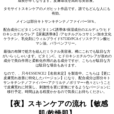
成長が早くなります。皮膚環境を高める美容液。
タモサイトスキンケアのメガヒット作品です。誰でもどんな人にも
有効。
メインは部分キトサンキチンナノファイバー50％。
配合成分にビタミンC/ビタミンC誘導体/保湿成分のエルデュウ/ヒド
ロキシエチルウレア【尿素誘導体】/アセチルグルコサミン/加水文化
ケラチン、乳化剤にウィルブライドS753D/PCAイソステアリン酸ヒ
マシ油。パラベンフリー。
最強の布陣で処方を組んだミラクル美容液。稀にこれでも駄目な方
がいらっしゃいます。ビタミンC、ヒドロキシエチルウレアが攻めの
成分で美白作用と柔軟化作用のある成分ですが、こちらが駄目な方
は駄目な場合もあります。
なので、、只今ESSENCE2【名前未定】を製造中。こちらは【更に
皮膚荒れ改善に特化したバージョン】になり、配合成分は部分キト
サンキチンナノファイバー+アクリルナノポリマー+色々ということ
で皮膚荒れに対策し、刺激性を更に皆無にするようなバージョンに
移行予定。時間はある程度かかるので気長にお待ちください。
【夜】スキンケアの流れ【敏感
肌/乾燥肌】