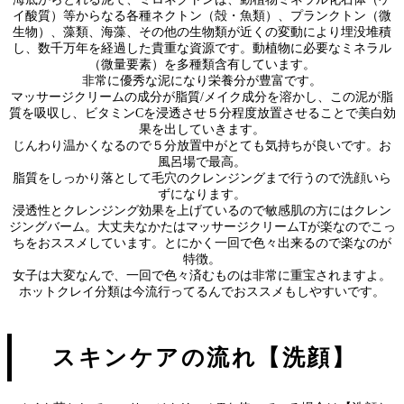
イ酸質）等からなる各種ネクトン（殻・魚類）、プランクトン（微
生物）、藻類、海藻、その他の生物類が近くの変動により埋没堆積
し、数千万年を経過した貴重な資源です。動植物に必要なミネラル
（微量要素）を多種類含有しています。
非常に優秀な泥になり栄養分が豊富です。
マッサージクリームの成分が脂質/メイク成分を溶かし、この泥が脂
質を吸収し、ビタミンCを浸透させ５分程度放置させることで美白効
果を出していきます。
じんわり温かくなるので５分放置中がとても気持ちが良いです。お
風呂場で最高。
脂質をしっかり落として毛穴のクレンジングまで行うので洗顔いら
ずになります。
浸透性とクレンジング効果を上げているので敏感肌の方にはクレン
ジングバーム。大丈夫なかたはマッサージクリームTが楽なのでこっ
ちをおススメしています。とにかく一回で色々出来るので楽なのが
特徴。
女子は大変なんで、一回で色々済むものは非常に重宝されますよ。
ホットクレイ分類は今流行ってるんでおススメもしやすいです。
スキンケアの流れ【洗顔】