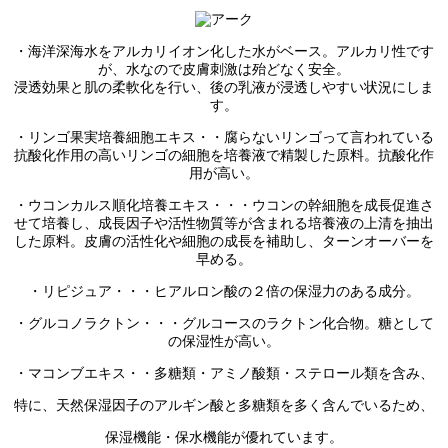
・海洋深海水をアルカリイオン化した水がベース。アルカリ性です
が、水なので皮膚刺激は殆どなく安全。
浸透効果と肌の柔軟化を行い、後の乳液が浸透しやすい状況にしま
す。
・リンゴ果実培養細胞エキス・・腐らないリンゴって言われている
抗酸化作用の高いリンゴの細胞を培養液で精製した原料。抗酸化作
用が高い。
・ウコンカルス順化培養エキス・・・ウコンの幹細胞を成長促進さ
せて培養し、成長因子や活性物質等が含まれる培養液の上清を抽出
した原料。皮膚の活性化や細胞の成長を補助し、ターンオーバーを
早める。
・リピジュア・・・ヒアルロン酸の２倍の保湿力のある成分。
・グルコノラクトン・・・グルコースのラクトン化合物。糖として
の保湿性が高い。
・マコンブエキス・・多糖類・アミノ酸類・ステロール類を含み、
特に、天然保湿因子のアルギン酸と多糖類を多く含んでいるため、
保湿機能・保水機能が優れています。