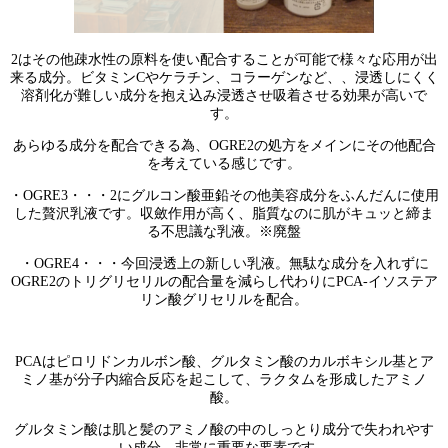
2はその他疎水性の原料を使い配合することが可能で様々な応用が出
来る成分。ビタミンCやケラチン、コラーゲンなど、、浸透しにくく
溶剤化が難しい成分を抱え込み浸透させ吸着させる効果が高いで
す。
あらゆる成分を配合できる為、OGRE2の処方をメインにその他配合
を考えている感じです。
・OGRE3・・・2にグルコン酸亜鉛その他美容成分をふんだんに使用
した贅沢乳液です。収斂作用が高く、脂質なのに肌がキュッと締ま
る不思議な乳液。※廃盤
・OGRE4・・・今回浸透上の新しい乳液。無駄な成分を入れずに
OGRE2のトリグリセリルの配合量を減らし代わりにPCA-イソステア
リン酸グリセリルを配合。
PCAはピロリドンカルボン酸、グルタミン酸のカルボキシル基とア
ミノ基が分子内縮合反応を起こして、ラクタムを形成したアミノ
酸。
グルタミン酸は肌と髪のアミノ酸の中のしっとり成分で失われやす
い成分。非常に重要な要素です。