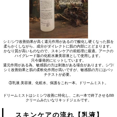
シミ/シワ改善効果が高く還元作用があるので酸化し硬くなった肌を
柔らかくしながら、成分がダイレクトに肌の内部にとどまります。
かなり質が高いものなので、スキンケアの前処理に最適。アークの
ハイグレード版の化粧水兼美容液として使用します。
只今爆発的にヒットしています。
還元作用がある為、敏感肌の方は刺激がある場合があります。シワ/
シミ改善効果と肌の柔軟化作用が高いですが、敏感肌の方にはパッ
チテストが必要。
③乳液.美容液、化粧水、保護をこれ一本。ドリームミスト。
ドリームミストはシミシワ改善に特化し、これ一本で終了させるBB
クリームみたいなリキッドジェルです。
スキンケアの流れ【乳液】