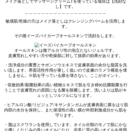
メイク落としでマッサージクリームTを使っている場合は【洗顔な
し】です。
＿＿＿＿＿＿＿＿＿＿＿＿＿＿＿＿＿＿＿＿
敏感肌/乾燥の方はメイク落としはクレンジングバームを活用しま
す。
その後イーズバイカーブオールスキンで洗顔をします。
オールスキンは微アルカリ性の泡立たないジェルです。
皮膚荒れしやすい方や乾燥肌に対して抜群の効果があります。
・洗浄成分の重曹とサボンソウエキスで皮膚表面の余分な脂質を洗
い流します。界面活性作用が著しく低いので皮膚のラメラ構造を壊
しません。※肌を守っている膜を壊さない。ここがポイント。
・収斂効果/殺菌効果の高い植物エキスで肌を引き締め抗菌殺菌を行
うことで皮膚荒れの原因になる菌を除菌します。洗い上りは肌がキ
ュッとしツルツルになります。
・ヒアルロン酸/リピジュア/キサンタンガムが皮膚表面に膜をはり肌
内部の水分を保持し、また保湿性の高い膜が外部刺激成分から肌を
守ります。
・脂はスクワランを使用しています。オイル分類のモノで肌にかな
り優しくなじみの良いオイルになり、非常に質の高いオイルを使用