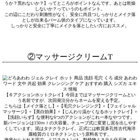
うか？荒れないか？】ってところがポイントなんです。あとは乾燥
しないか？っていうのもポイント。
この辺にこだわり刺激性がなく、安全に尚且つしっかりとメイク落
としが出来るバーム状のタイプになっています。
しっかりと安全に丁寧にメイクを落としたい方におススメ。
②マッサージクリームT
【６アクションホットクレイ】今回まではマッサージクリームとい
う名前ですが、次回発注分からネームを変える予定。
こちらは【メイク落とし】+【毛穴クレンジング】+【フェイシャル
マッサージ】+【美白効果】+【じんわり温かくなるホットクレイ】+
【洗顔いらず】な便利な6つのアクションがこれ一本なやつです。
新バージョンは150ｍｌの大容量。チューブ式に変更し泥を出しやす
くしています。泥はタナクラクレイ。正式には軟質多孔性古代海洋
腐植質のミロネクトンという原料名です。
海底からとれる泥で、ミロネクトンは、動植物ミネラル化石体（ケ