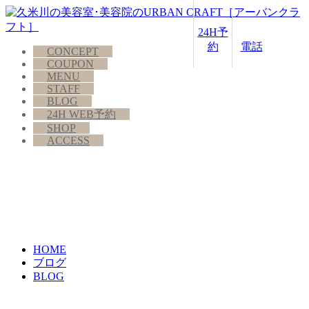
24H予
約
電話
CONCEPT
COUPON
MENU
STAFF
BLOG
24H WEB予約
SHOP
ACCESS
HOME
ブログ
BLOG