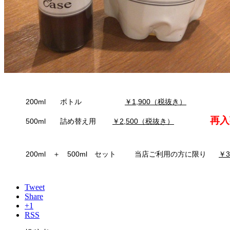
200ml ボトル
￥1,900（税抜き）
再入
500ml 詰め替え用
￥2,500（税抜き）
200ml ＋ 500ml セット 当店ご利用の方に限り
￥3
Tweet
Share
+1
RSS