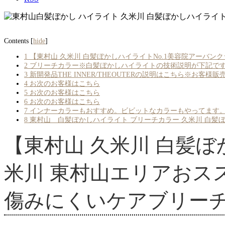
Contents
[
hide
]
1
【東村山 久米川 白髪ぼかしハイライトNo.1美容院アーバ
2
ブリーチカラー※白髪ぼかしハイライトの技術説明が下記で
3
新開発品THE INNER/THEOUTERの説明はこちら※お客様
4
お次のお客様はこちら
5
お次のお客様はこちら
6
お次のお客様はこちら
7
インナーカラーもおすすめ。ビビットなカラーもやってます
8
東村山 白髪ぼかしハイライト ブリーチカラー 久米川 白髪ぼ
【東村山 久米川 白髪
米川 東村山エリアおス
傷みにくいケアブリー