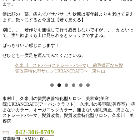
ます。
髪は顔の一部。痛んでパサパサした状態は実年齢よりも老けて見え
ます。艶々にすると今度は【若く見える】
別に、、、若作りを無理して行う必要もないですが、、、かといっ
て、実年齢よりも上に見られるとショックですよね。
ばっちりいい感じにします！
ぜひとも一度足を運んでみてくださいね。
久米川 ストパー(ストレートパーマ)、縮毛矯正なら髪
質改善特化型サロンURBANCRAFTへ 東村山
東村山、久米川の髪質改善特化型サロン 美容室(美容
院)URBANCRAFT(アーバンクラフト) 久米川の美容院(美容室) 痛
まないカラー、オーガニックカラー、痛まない縮毛矯正、痛まない
ストレートパーマ、髪質改善。髪質改善特化型サロン。久米川 美
容院
042-306-0709
TEL：
営業時間：AM10：00～