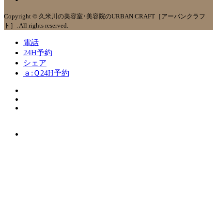
Copyright © 久米川の美容室･美容院のURBAN CRAFT［アーバンクラフ
ト］. All rights reserved.
電話
24H予約
シェア
ａ:Ｑ24H予約