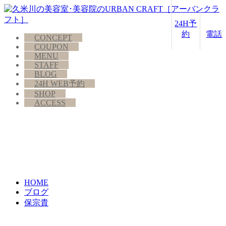
24H予
約
電話
CONCEPT
COUPON
MENU
STAFF
BLOG
24H WEB予約
SHOP
ACCESS
HOME
ブログ
保宗貴