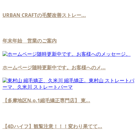
URBAN CRAFTの毛髪改善ストレー...
年末年始 営業のご案内
ホームページ随時更新中です。お客様へのメ...
【多摩地区N.o.1縮毛矯正専門店】 東...
【4Dハイフ】観覧注意！！！変わり果てて...