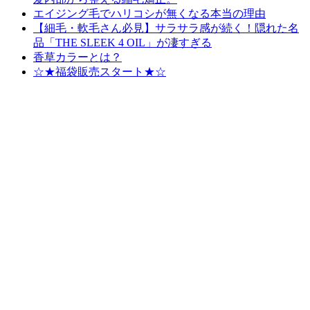
エイジング毛でハリコシが無くなる本当の理由
【細毛・軟毛さん必見】サラサラ感が続く！隠れた名
品「THE SLEEK 4 OIL」が凄すぎる
香草カラーとは？
☆★福袋販売スタート★☆