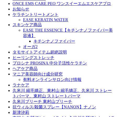
ONCE EMS CARE PEO ワンスイーエムエスケアプロ
お知らせ
ケラチントリートメント
EASE KERATIN WATER
スキンケア商品
EASE THE ESSENCE【キチンナノファイバー美
容液】
キチンナノファイバー
オーガ2
タモサイトアイテム超絶説明
ヒーリングストレッチ
プロシナ PROSINA 中分子活性ケラチン
ヘアケア商品
マニア美容師向け成分研究
有料オンラインサロン向け情報
ラナケア
久米川 縮毛矯正、東村山 縮毛矯正、久米川 ストレー
トパーマ、東村山 ストレートパーマ
久米川ブリーチ 東村山ブリーチ
抗ウィルス/殺菌スプレー【NANON】ナノン
新津汐莉