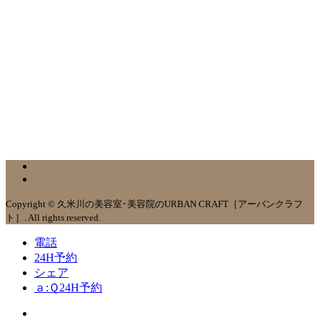
Copyright © 久米川の美容室･美容院のURBAN CRAFT［アーバンクラフ
ト］. All rights reserved.
電話
24H予約
シェア
ａ:Ｑ24H予約