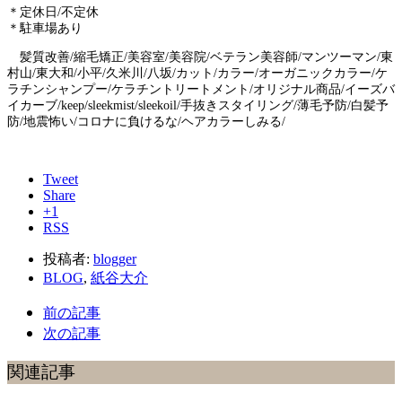
＊定休日/不定休
＊駐車場あり
髪質改善/縮毛矯正/美容室/美容院/ベテラン美容師/マンツーマン/東
村山/東大和/小平/久米川/八坂/カット/カラー/オーガニックカラー/ケ
ラチンシャンプー/ケラチントリートメント/オリジナル商品/イーズバ
イカーブ/keep/sleekmist/sleekoil/手抜きスタイリング/薄毛予防/白髪予
防/地震怖い/コロナに負けるな/ヘアカラーしみる/
Tweet
Share
+1
RSS
投稿者:
blogger
BLOG
,
紙谷大介
前の記事
次の記事
関連記事