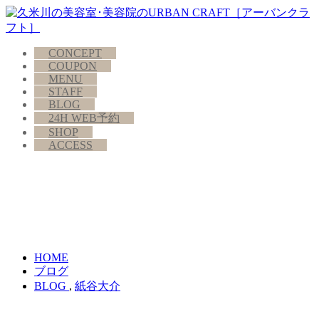
CONCEPT
COUPON
MENU
STAFF
BLOG
24H WEB予約
SHOP
ACCESS
HOME
ブログ
BLOG
,
紙谷大介