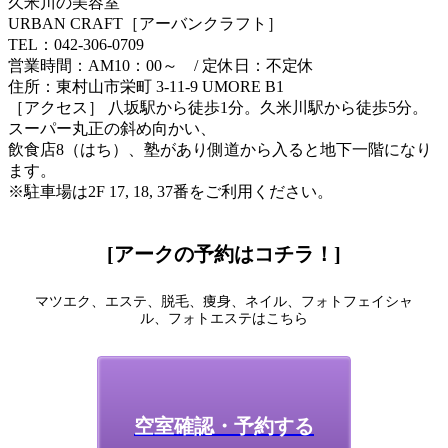
久米川の美容室
URBAN CRAFT［アーバンクラフト］
TEL：042-306-0709
営業時間：AM10：00～ / 定休日：不定休
住所：東村山市栄町 3-11-9 UMORE B1
［アクセス］ 八坂駅から徒歩1分。久米川駅から徒歩5分。
スーパー丸正の斜め向かい、
飲食店8（はち）、塾があり側道から入ると地下一階になり
ます。
※駐車場は2F 17, 18, 37番をご利用ください。
[アークの予約はコチラ！]
マツエク、エステ、脱毛、痩身、ネイル、フォトフェイシャ
ル、フォトエステはこちら
空室確認・予約する