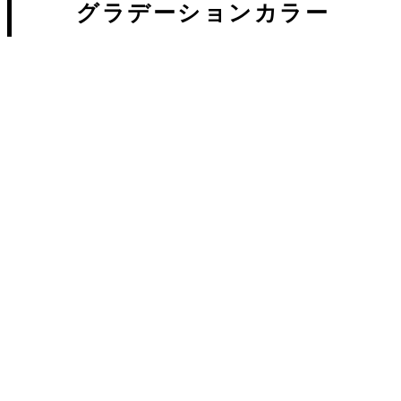
グラデーションカラー
春はカラーでイメチェン
2019.03.07
ヘアマニキュアで髪の毛を染め
る。その前に...
2019.02.27