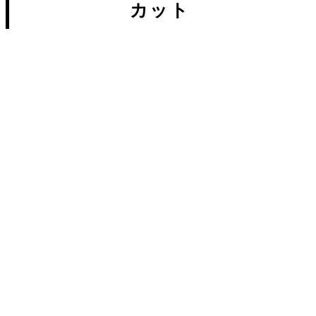
カット
美容師紙谷大介のメンズスタイル
のこだわり...
2019.04.03
久米川駅、八坂駅の美容院のカッ
トの思い。...
2017.05.24