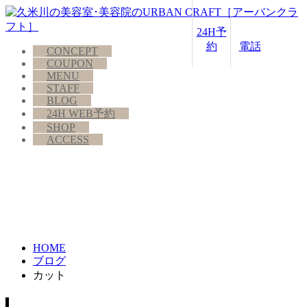
24H予
約
電話
CONCEPT
COUPON
MENU
STAFF
BLOG
24H WEB予約
SHOP
ACCESS
HOME
ブログ
カット