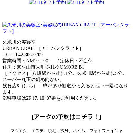
久米川の美容室
URBAN CRAFT［アーバンクラフト］
TEL：042-306-0709
営業時間：AM10：00～ / 定休日：不定休
住所：東村山市栄町 3-11-9 UMORE B1
［アクセス］ 八坂駅から徒歩1分。久米川駅から徒歩5分。
スーパー丸正の斜め向かい、
飲食店8（はち）、塾があり側道から入ると地下一階になり
ます。
※駐車場は2F 17, 18, 37番をご利用ください。
[アークの予約はコチラ！]
マツエク、エステ、脱毛、痩身、ネイル、フォトフェイシャ