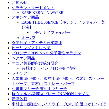
お知らせ
ケラチントリートメント
EASE KERATIN WATER
スキンケア商品
EASE THE ESSENCE【キチンナノファイバー美
容液】
キチンナノファイバー
オーガ2
タモサイトアイテム超絶説明
ヒーリングストレッチ
プロシナ PROSINA 中分子活性ケラチン
ヘアケア商品
マニア美容師向け成分研究
有料オンラインサロン向け情報
ラナケア
久米川 縮毛矯正、東村山 縮毛矯正、久米川 ストレー
トパーマ、東村山 ストレートパーマ
久米川ブリーチ 東村山ブリーチ
抗ウィルス/殺菌スプレー【NANON】ナノン
新津汐莉
東村山 白髪ぼかしハイライト 久米川白髪ぼかしハイラ