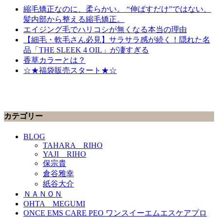
縮毛矯正なのに、柔らかい。 “伸ばすだけ”ではない、
髪内部から整える縮毛矯正。
エイジング毛でハリコシが無くなる本当の理由
【細毛・軟毛さん必見】サラサラ感が続く！隠れた名
品「THE SLEEK 4 OIL」が凄すぎる
香草カラーとは？
☆★福袋販売スタート★☆
カテゴリー
BLOG
TAHARA RIHO
YAJI RIHO
保宗貴
倉谷雅幸
紙谷大介
ＮＡＮＯＮ
OHTA MEGUMI
ONCE EMS CARE PEO ワンスイーエムエスケアプロ