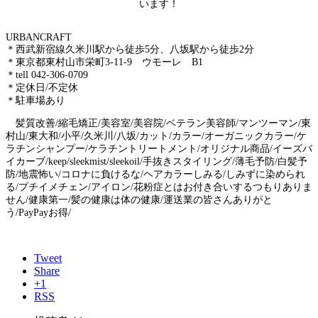
います！
URBAN
＊西武新宿線久米川駅から徒歩5分、八坂駅から徒歩2分
＊東京都東村山市栄町3-11-9 ウモーレ B1
＊tell 042-306-0709
＊定休日/不定休
＊駐車場あり
髪質改善/縮毛矯正/美容室/美容院/ベテラン美容師/マンツーマン/東
村山/東大和/小平/久米川/八坂/カット/カラー/オーガニックカラー/ケ
ラチンシャンプー/ケラチントリートメント/オリジナル商品/イーズバ
イカーブ/keep/sleekmist/sleekoil/手抜きスタイリング/薄毛予防/白髪予
防/地震怖い/コロナに負けるな/ヘアカラーしみる/しみずに染められ
る/プチイメチェン/アイロン/花粉症とはお付き合いするつもりありま
せん/健康第一/髪の健康は体の健康/運送業の皆さんありがと
う/PayPayお得/
Tweet
Share
+1
RSS