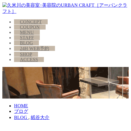
CONCEPT
COUPON
MENU
STAFF
BLOG
24H WEB予約
SHOP
ACCESS
HOME
ブログ
BLOG
,
紙谷大介