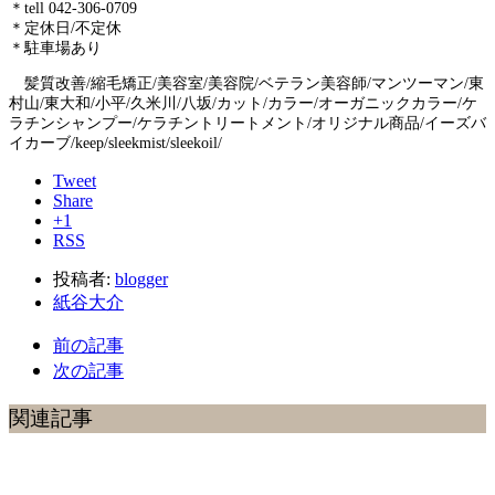
＊tell 042-306-0709
＊定休日/不定休
＊駐車場あり
髪質改善/縮毛矯正/美容室/美容院/ベテラン美容師/マンツーマン/東
村山/東大和/小平/久米川/八坂/カット/カラー/オーガニックカラー/ケ
ラチンシャンプー/ケラチントリートメント/オリジナル商品/イーズバ
イカーブ/keep/sleekmist/sleekoil/
Tweet
Share
+1
RSS
投稿者:
blogger
紙谷大介
前の記事
次の記事
関連記事