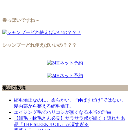
春っぽいですね～
シャンプーどれ使えばいいの？？？
最近の投稿
縮毛矯正なのに、柔らかい。 “伸ばすだけ”ではない、
髪内部から整える縮毛矯正。
エイジング毛でハリコシが無くなる本当の理由
【細毛・軟毛さん必見】サラサラ感が続く！隠れた名
品「THE SLEEK 4 OIL」が凄すぎる