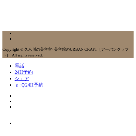
Copyright © 久米川の美容室･美容院のURBAN CRAFT［アーバンクラフ
ト］. All rights reserved.
電話
24H予約
シェア
ａ:Ｑ24H予約