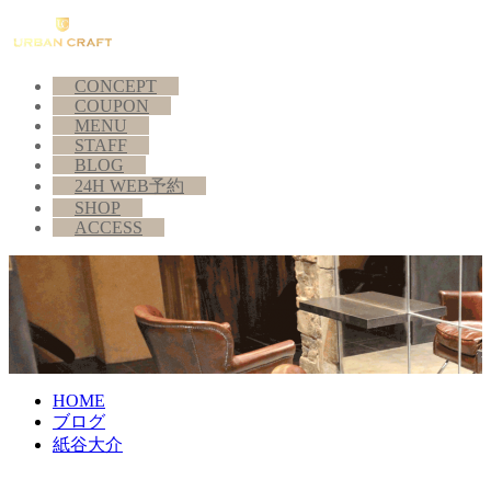
CONCEPT
COUPON
MENU
STAFF
BLOG
24H WEB予約
SHOP
ACCESS
HOME
ブログ
紙谷大介