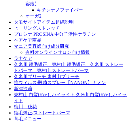
容液】
キチンナノファイバー
オーガ2
タモサイトアイテム超絶説明
ヒーリングストレッチ
プロシナ PROSINA 中分子活性ケラチン
ヘアケア商品
マニア美容師向け成分研究
有料オンラインサロン向け情報
ラナケア
久米川 縮毛矯正、東村山 縮毛矯正、久米川 ストレー
トパーマ、東村山 ストレートパーマ
久米川ブリーチ 東村山ブリーチ
抗ウィルス/殺菌スプレー【NANON】ナノン
新津汐莉
東村山 白髪ぼかしハイライト 久米川白髪ぼかしハイラ
イト
梅川 穂花
縮毛矯正/ストレートパーマ
育毛メニュー