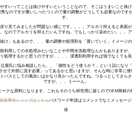
りやすいってことは抜けやすいということなので、そこはうまいこと抜け
か優秀なのですが重いしべたつくので量の調整がどうしても必要なのです
す。
、戻り見てみましたが問題ない感じです。。。。アルカリ抑えると表面が
。なのでアルカリを抑えたいんですね。でもしっかり染めたい。。。ア
抜け」もあるので、、、量の調整や処理剤を「置いていく」イメージの
残留利用しての水処理みたいなことや中間水洗処理なんかもありますが、
リ処理するかと思うのですが、、、、浸透剤利用すれば強でなくても良
る辻屋氏に悩み相談したら、、「個性をどう使うか？」という話になり
させて外部に流す必要」ってあるかと思いますが、そんな時に非常に便
ウトバスとしての風合いはかなり良かったんですね。つるっとしてさらさ
ですが、、、うーーん。
ニークな原料になります。これもそのうち研究用に届くのでOEM商材の
T美容室専売ショップはこちら
パスワード申請はコメントでなくメッセージ
保