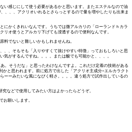
ない感じにして使う必要があるかと思います。またエステルなので油
が、、、、アクリオいれるとさらっとするので量を増やしたりも出来ま
とにかくきれいなんです。うちでは微アルカリの「ローランドｈカラ
クリオ使うとアルカリ下げても浸透するので便利なんです。
原料でないと難しいかもしれませんね。
、、、そもそも「入りやすくて抜けやすい特徴」っておもしろいと思
い気がするんですね。。。。または酸でも可能かと、、、。
「あ。そうだな」と思ったわけなんですよ。これだけ定着の技術がある
利かと思われます。前に処方で出した「アクリオ主成分+エルカラクト
らーーみたいな風になびく軽さ。。。。違う処方で試作出しているの
研究などで使用してみたい方はよかったらどうぞ。
でお願いします。