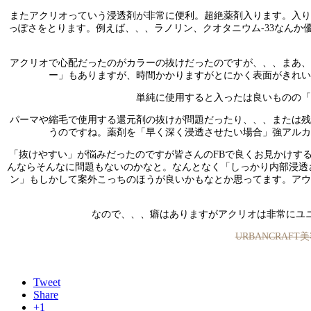
またアクリオっていう浸透剤が非常に便利。超絶薬剤入ります。入
っぽさをとります。例えば、、、ラノリン、クオタニウム-33なん
アクリオで心配だったのがカラーの抜けだったのですが、、、まあ
ー」もありますが、時間かかりますがとにかく表面がきれい
単純に使用すると入ったは良いものの「
パーマや縮毛で使用する還元剤の抜けが問題だったり、、、または
うのですね。薬剤を「早く深く浸透させたい場合」強アルカ
「抜けやすい」が悩みだったのですが皆さんのFBで良くお見かけす
んならそんなに問題もないのかなと。なんとなく「しっかり内部浸透
ン」もしかして案外こっちのほうが良いかもなとか思ってます。ア
なので、、、癖はありますがアクリオは非常にユ
URBANCRAF
Tweet
Share
+1