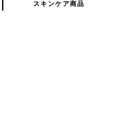
スキンケア商品
新しいオンラインショップがオー
プンしまし...
2022.04.05
EASE KERATIN WATER【髪...
2020.01.29