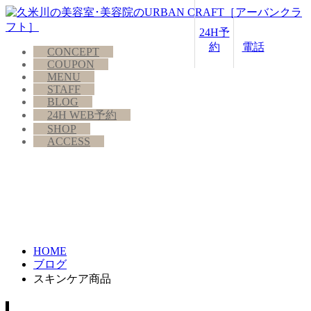
24H予
約
電話
CONCEPT
COUPON
MENU
STAFF
BLOG
24H WEB予約
SHOP
ACCESS
HOME
ブログ
スキンケア商品