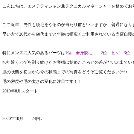
こんにちは。エステティシャン兼テクニカルマネージャーを務めておりますY
ここ近年、男性も脱毛をやるのが当たり前といいますか、普通になり
早い方で20代から60代までと年齢は幅広くご利用されている当店自慢の脱
特にメンズに人気のあるパーツは
1位 全身脱毛 2位 ヒゲ 3位 V
40年近くヒゲを剃り続けたお客様は始めたころとの差がだいぶ出てい
肌の状態を初回から今の状態までの写真をどうぞご覧ください(^^♪
毛の密度や毛の太さの変化に注目です！！！
2019年8月スタート↓
2020年10月 24回↓