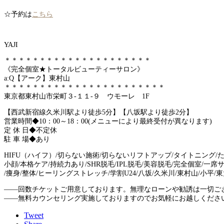
☆予約は
こちら
YAJI
＊＊＊＊＊＊＊＊＊＊＊＊＊＊＊＊＊＊＊＊＊
《完全個室★トータルビューティーサロン》
a:Q【アーク】東村山
＊＊＊＊＊＊＊＊＊＊＊＊＊＊＊＊＊＊＊＊＊＊＊
東京都東村山市栄町３-１１-９ ウモーレ 1F
【西武新宿線久米川駅より徒歩5分】【八坂駅より徒歩2分】
営業時間◆10：00～18：00(メニューにより最終受付が異なります)
定 休 日◆不定休
駐 車 場◆あり
HIFU（ハイフ）/切らない施術/切らないリフトアップ/タイトニング/
小顔/本格ケア/持続力あり/SHR脱毛/IPL脱毛/美容脱毛/完全個室/一
/痩身/整体/ヒーリングストレッチ/学割U24/八坂/久米川/東村山/小平/
――回数チケットご用意しております。無理なローンや勧誘は一切ご
――無料カウンセリング実施しておりますのでお気軽にお越しくださ
Tweet