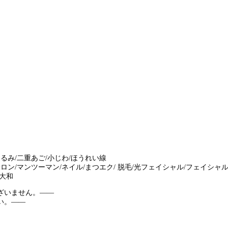
たるみ/二重あご/小じわ/ほうれい線
席サロン/マンツーマン/ネイル/まつエク/ 脱毛/光フェイシャル/フェイシャ
東大和
ざいません。――
い。――