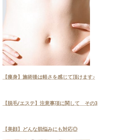
【痩身】施術後は軽さを感じて頂けます♪
【脱毛/エステ】注意事項に関して その3
【美顔】どんな肌悩みにも対応◎