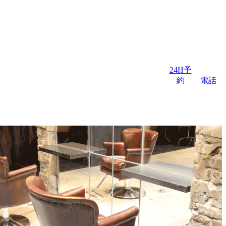
24H予
約
電話