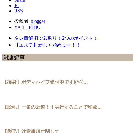
Share
+1
RSS
投稿者:
blogger
YAJI RIHO
タレ目解消で若返り！2つのポイント！
【エステ】新しく始めます！！
関連記事
【痩身】ボディハイフ受付中です!(^^)...
【脱毛】一番の近道！！実行することで印象...
【脱毛】注意事項に関して