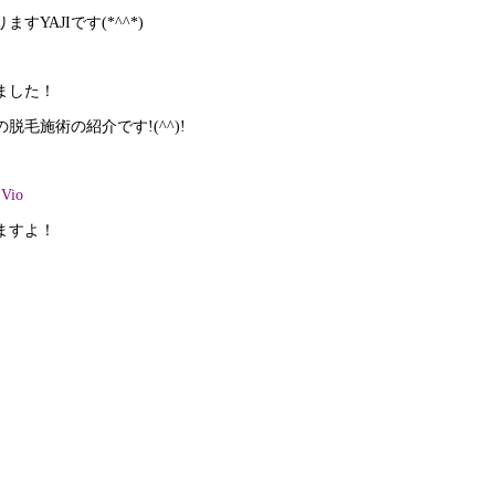
AJIです(*^^*)
ました！
毛施術の紹介です!(^^)!
io
ますよ！