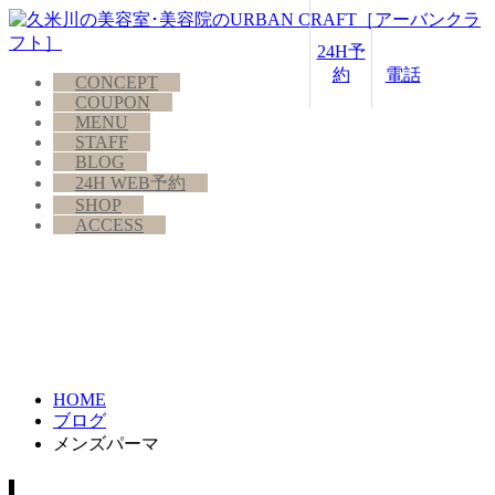
24H予
約
電話
CONCEPT
COUPON
MENU
STAFF
BLOG
24H WEB予約
SHOP
ACCESS
HOME
ブログ
メンズパーマ