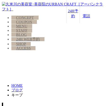
24H予
約
電話
CONCEPT
COUPON
MENU
STAFF
BLOG
24H WEB予約
SHOP
ACCESS
HOME
ブログ
キープ